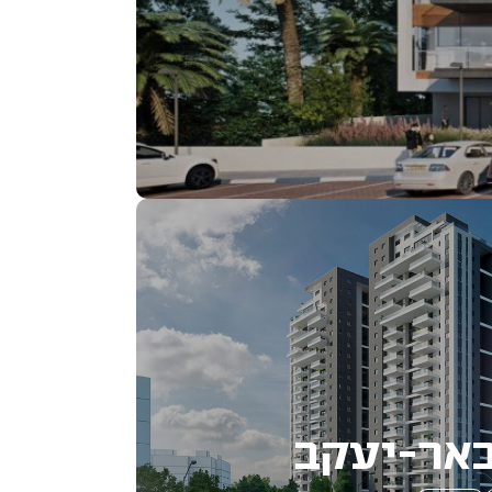
באר-יעקב