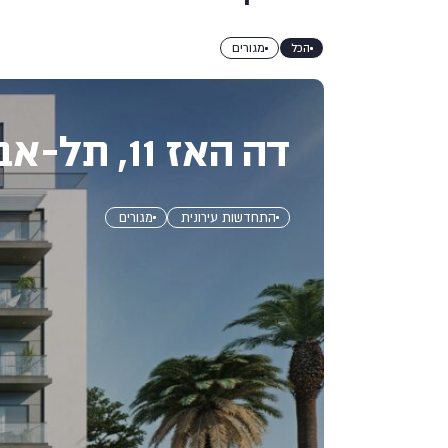
הכל
מגורים
דה האז 11, תל-אביב
התחדשות עירונית
מגורים