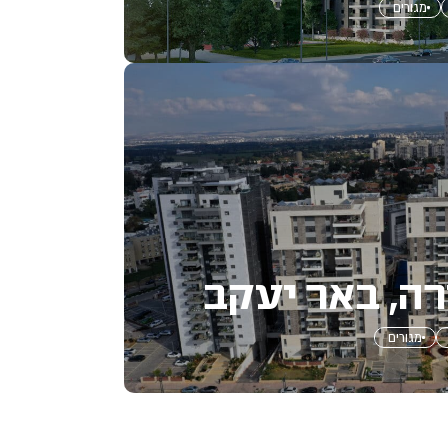
מגורים
ה, באר יעקב
מגורים