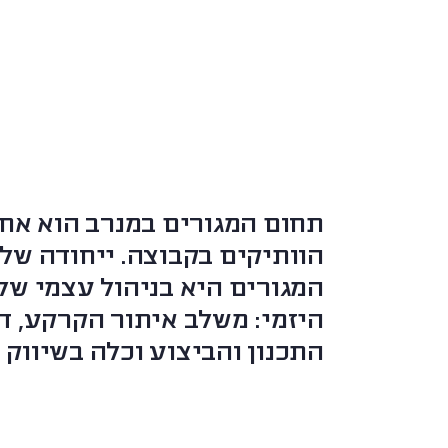
בְּתוֹכְנַת
קוֹרֵא־מָסָךְ;
לְחַץ
Control-
F10
לִפְתִיחַת
תַּפְרִיט
נְגִישׁוּת.
תחום המגורים במנרב הוא אח
הוותיקים בקבוצה. ייחודה של
המגורים היא בניהול עצמי של
היזמי: משלב איתור הקרקע, ד
התכנון והביצוע וכלה בשיווק 