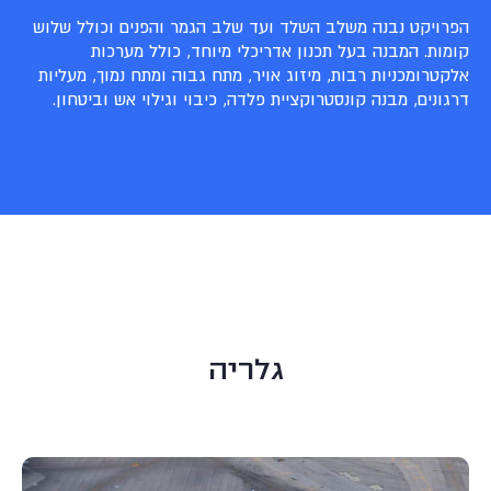
הפרויקט נבנה משלב השלד ועד שלב הגמר והפנים וכולל שלוש
קומות. המבנה בעל תכנון אדריכלי מיוחד, כולל מערכות
אלקטרומכניות רבות, מיזוג אויר, מתח גבוה ומתח נמוך, מעליות
דרגונים, מבנה קונסטרוקציית פלדה, כיבוי וגילוי אש וביטחון.
גלריה