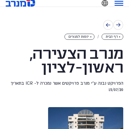
מנרב
Ski
שִׂים
t
לֵב:
conten
בְּאֲתָר
זֶה
מֻפְעֶלֶת
דף הבית
יזמות למגורים
מַעֲרֶכֶת
נָגִישׁ
מנרב הצעירה,
בִּקְלִיק
הַמְּסַיַּעַת
ראשון-לציון
לִנְגִישׁוּת
הָאֲתָר.
הפרויקט נבנה ע"י מנרב פרויקטים אשר נמכרה ל- ICR בתאריך
15/07/20