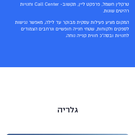
טרקלין חשמל, פרפקט ליין, תקשוב- Call Center וחנויות
רהיטים שונות.
המקום מציע פעילות עסקית מבוקר עד לילה, מאפשר נגישות
לספקים ולקוחות, שטחי חנייה חופשיים ונרחבים הצמודים
לחנויות ובסה"כ חווית קנייה נוחה.
גלריה