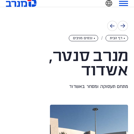
מנרב
Ski
שִׂים
t
לֵב:
conten
בְּאֲתָר
זֶה
מֻפְעֶלֶת
דף הבית
נכסים מניבים
מַעֲרֶכֶת
נָגִישׁ
מנרב סנטר,
בִּקְלִיק
הַמְּסַיַּעַת
אשדוד
לִנְגִישׁוּת
הָאֲתָר.
מתחם תעסוקה ומסחר באשדוד