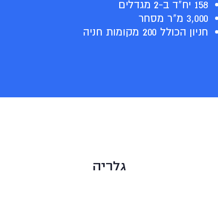
158 יח"ד ב-2 מגדלים
3,000 מ"ר מסחר
חניון הכולל 200 מקומות חניה
גלריה