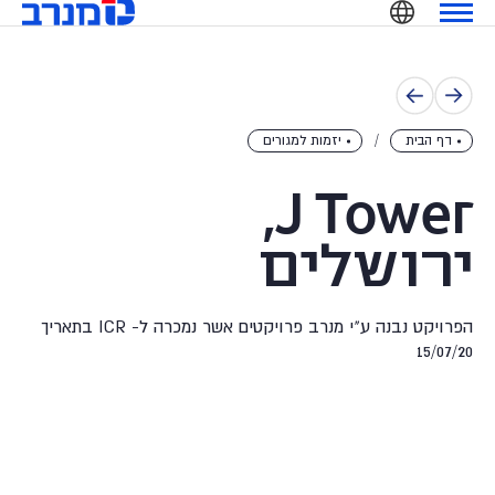
מנרב
Ski
שִׂים
t
לֵב:
conten
בְּאֲתָר
זֶה
מֻפְעֶלֶת
דף הבית
יזמות למגורים
מַעֲרֶכֶת
נָגִישׁ
J Tower
,
בִּקְלִיק
הַמְּסַיַּעַת
ירושלים
לִנְגִישׁוּת
הָאֲתָר.
הפרויקט נבנה ע"י מנרב פרויקטים אשר נמכרה ל- ICR בתאריך
15/07/20